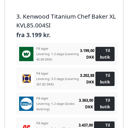
3. Kenwood Titanium Chef Baker XL
KVL85.004SI
fra
3.199 kr.
På lager
3.199,00
Til
Levering: 1-2 dage
(Levering
DKK
butik
45.00 DKK)
På lager
3.202,88
Til
Levering: 3-5 dage
(Levering
DKK
butik
261.82 DKK)
På lager
3.363,00
Til
Levering: 1-2 dage
(Gratis
DKK
butik
levering)
På lager
3.437,00
Til