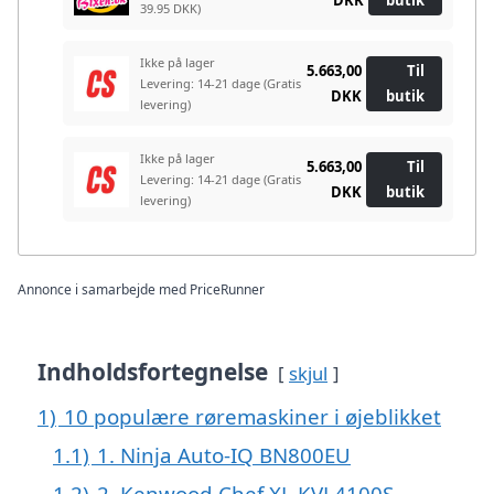
39.95 DKK)
Ikke på lager
5.663,00
Til
Levering: 14-21 dage
(Gratis
DKK
butik
levering)
Ikke på lager
5.663,00
Til
Levering: 14-21 dage
(Gratis
DKK
butik
levering)
Annonce i samarbejde med PriceRunner
Indholdsfortegnelse
skjul
1)
10 populære røremaskiner i øjeblikket
1.1)
1. Ninja Auto-IQ BN800EU
1.2)
2. Kenwood Chef XL KVL4100S