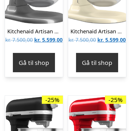
Kitchenaid Artisan 5KSM70SHXE røremaskine 6,6 liter, medallion silver
Kitchenaid Artisan 5KSM70SHXE røremaskine 6,6 liter, almond cream
Den
Den
Den
D
kr.
7.500,00
kr.
5.599,00
kr.
7.500,00
kr.
5.599,00
oprindelige
aktuelle
oprindelige
ak
pris
pris
pris
pr
Gå til shop
Gå til shop
var:
er:
var:
er
kr. 7.500,00.
kr. 5.599,00.
kr. 7.500,00.
kr
-25%
-25%