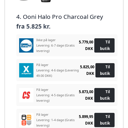
4. Ooni Halo Pro Charcoal Grey
fra
5.825 kr.
Ikke på lager
5.779,00
Til
Levering: 6-7 dage
(Gratis
DKK
butik
levering)
På lager
5.825,00
Til
Levering: 4-6 dage
(Levering
DKK
butik
49.00 DKK)
På lager
5.873,00
Til
Levering: 4-5 dage
(Gratis
DKK
butik
levering)
På lager
5.899,95
Til
Levering: 1-4 dage
(Gratis
DKK
butik
levering)