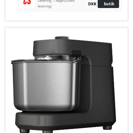
Levering: 1 dage
(Gratis
DKK
butik
levering)