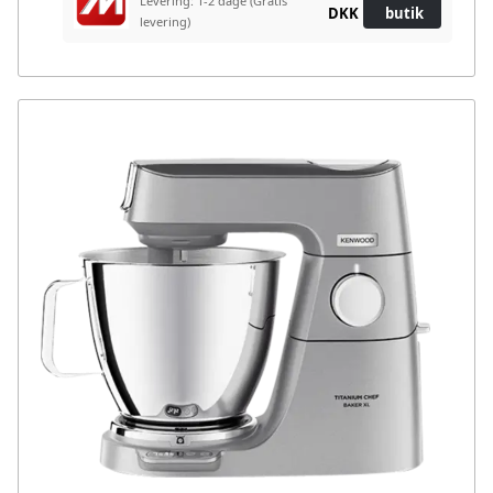
Levering: 1-2 dage
(Gratis
DKK
butik
levering)