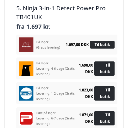
5. Ninja 3-in-1 Detect Power Pro
TB401UK
fra
1.697 kr.
På lager
1.697,00 DKK
Til butik
(Gratis levering)
På lager
1.698,00
Til
Levering: 4-6 dage
(Gratis
DKK
butik
levering)
På lager
1.823,00
Til
Levering: 1-2 dage
(Gratis
DKK
butik
levering)
Ikke på lager
1.871,00
Til
Levering: 6-7 dage
(Gratis
DKK
butik
levering)