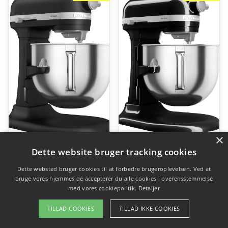
×
Kitchenaid Artisan 5KSM70SHXE røremaskine 6,6 liter, imperial black
Kitchenaid Artisan 5KSM70SHXE røremaskine 6,6 liter, onyx black
Dette website bruger tracking cookies
Den
Den
Den
D
kr.
7.500,00
kr.
5.599,00
kr.
7.500,00
kr.
5.599,00
Dette websted bruger cookies til at forbedre brugeroplevelsen. Ved at
bruge vores hjemmeside accepterer du alle cookies i overensstemmelse
oprindelige
aktuelle
oprindelige
ak
med vores cookiepolitik.
Detaljer
pris
pris
pris
pr
Gå til shop
Gå til shop
TILLAD COOKIES
TILLAD IKKE COOKIES
var:
er:
var:
er