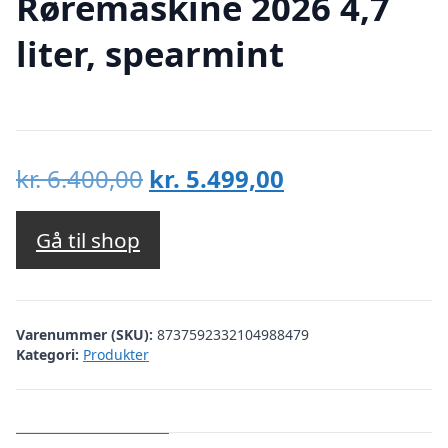
Røremaskine 2026 4,7
liter, spearmint
Den
Den
kr.
6.400,00
kr.
5.499,00
oprindelige
aktuelle
pris
pris
Gå til shop
var:
er:
kr. 6.400,00.
kr. 5.499,00.
Varenummer (SKU):
8737592332104988479
Kategori:
Produkter